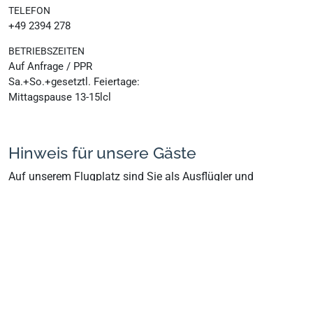
TELEFON
+49 2394 278
BETRIEBSZEITEN
Auf Anfrage / PPR
Sa.+So.+gesetztl. Feiertage:
Mittagspause 13-15lcl
Hinweis für unsere Gäste
Auf unserem Flugplatz sind Sie als Ausflügler und
Spaziergänger herzlich willkommen.
Bitte beachten Sie aber zu Ihrer und unserer Sicherheit die
abgesperrten Bereiche. Benutzen Sie bitte nur die
befestigten Wege und meiden Sie die Start- und Landebahn.
Überqueren Sie niemals die Start- und Landebahn ohne
ausdrückliche Erlaubnis des Startleiters. Sie können ein
landendes Segelflugzeug nicht hören! Der Pilot im