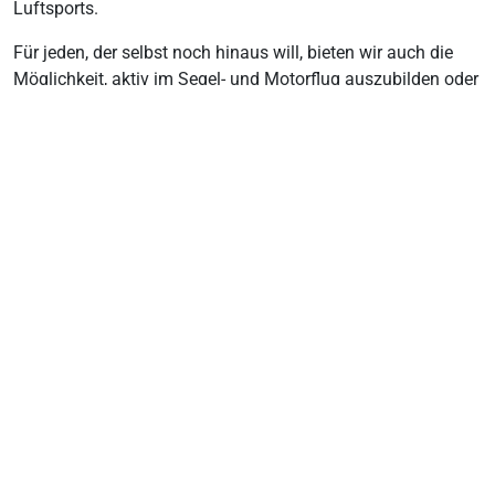
Luftsports.
Für jeden, der selbst noch hinaus will, bieten wir auch die
Möglichkeit, aktiv im Segel- und Motorflug auszubilden oder
sich im Verein zu engagieren. Du findest bei uns erfahrene
Piloten, die ihr Wissen gerne weitergeben, und viele nette
Menschen, die dich herzlich aufnehmen.